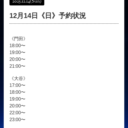
2025.12.14
(Sun)
オンラインショップ
髪質改善
12月14日《日》予約状況
育毛コース
よくある質問
求人
サロン情報・プロフィール
《門田》
お客様の声
シーヘアーのブログ
18:00〜
ご予約＋お問い合わせ
19:00〜
20:00〜
21:00〜
《大谷》
17:00〜
18:00〜
19:00〜
20:00〜
22:00〜
23:00〜