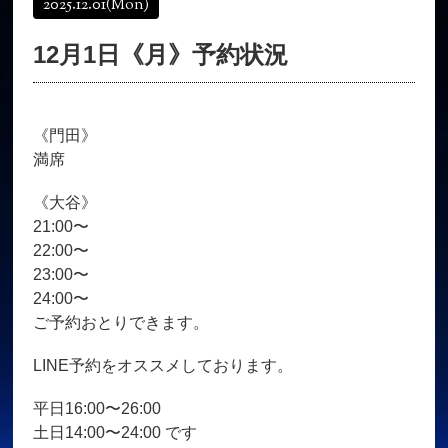
2025.12.01
(Mon)
オンラインショップ
髪質改善
12月1日《月》予約状況
育毛コース
よくある質問
求人
サロン情報・プロフィール
《門田》
お客様の声
シーヘアーのブログ
満席
ご予約＋お問い合わせ
《大谷》
21:00〜
22:00〜
23:00〜
24:00〜
ご予約おとりできます。
LINE予約をオススメしております。
平日16:00〜26:00
土日14:00〜24:00 です