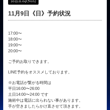
2025.11.09
(Sun)
オンラインショップ
髪質改善
11月9日《日》予約状況
育毛コース
よくある質問
求人
サロン情報・プロフィール
17:00〜
お客様の声
シーヘアーのブログ
18:00〜
ご予約＋お問い合わせ
19:00〜
20:00〜
ご予約お取りできます。
LINE予約をオススメしております。
※お電話が繋がる時間は
平日16:00〜26:00
土日14:00〜24:00 です
施術中は電話に出られない事があります。
手が空きましたらかけ直させて頂きます。