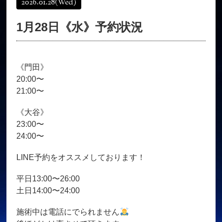
2026.01.28
(Wed)
オンラインショップ
髪質改善
1月28日《水》予約状況
育毛コース
よくある質問
求人
サロン情報・プロフィール
《門田》
お客様の声
シーヘアーのブログ
20:00〜
ご予約＋お問い合わせ
21:00〜
《大谷》
23:00〜
24:00〜
LINE予約をオススメしております！
平日13:00〜26:00
土日14:00〜24:00
施術中は電話にでられません