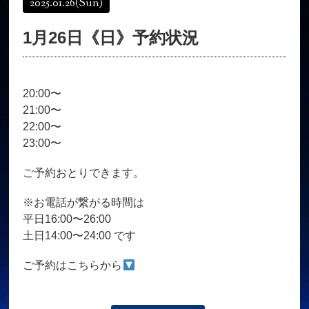
2025.01.26
(Sun)
オンラインショップ
髪質改善
1月26日《日》予約状況
育毛コース
よくある質問
求人
サロン情報・プロフィール
20:00〜
お客様の声
シーヘアーのブログ
21:00〜
ご予約＋お問い合わせ
22:00〜
23:00〜
ご予約おとりできます。
※お電話が繋がる時間は
平日16:00〜26:00
土日14:00〜24:00 です
ご予約はこちらから