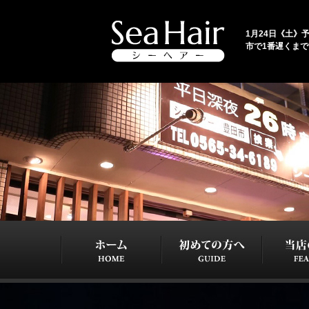
1月24日《土》予
市で1番遅くま