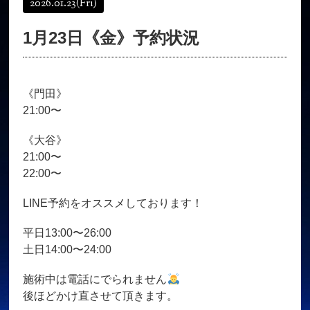
2026.01.23
(Fri)
オンラインショップ
髪質改善
1月23日《金》予約状況
育毛コース
よくある質問
求人
サロン情報・プロフィール
《門田》
お客様の声
シーヘアーのブログ
21:00〜
ご予約＋お問い合わせ
《大谷》
21:00〜
22:00〜
LINE予約をオススメしております！
平日13:00〜26:00
土日14:00〜24:00
施術中は電話にでられません
後ほどかけ直させて頂きます。