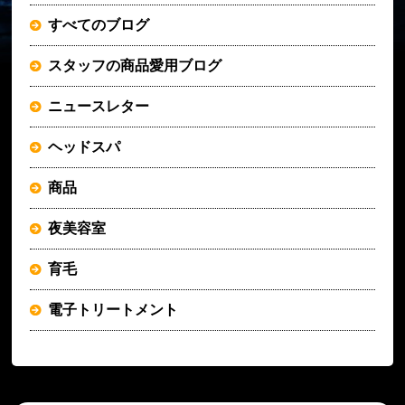
すべてのブログ
スタッフの商品愛用ブログ
ニュースレター
ヘッドスパ
商品
夜美容室
育毛
電子トリートメント