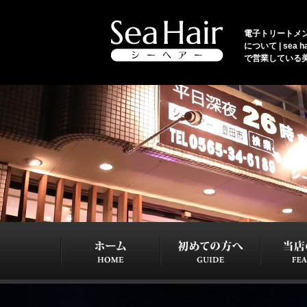
電子トリートメ
について | se
で営業している