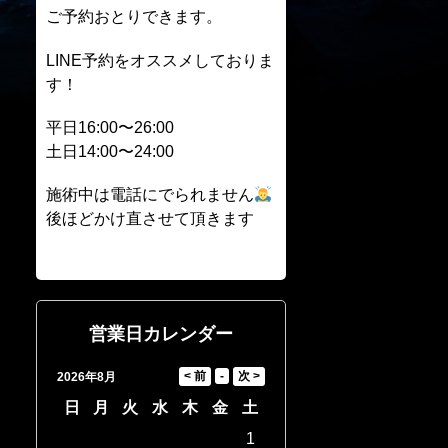
ご予約おとりできます。
LINE予約をオススメしておりま
す！
平日16:00〜26:00
土日14:00〜24:00
施術中は電話にでられません
後ほどかけ直させて頂きます
営業日カレンダー
2026年8月
日
月
火
水
木
金
土
1