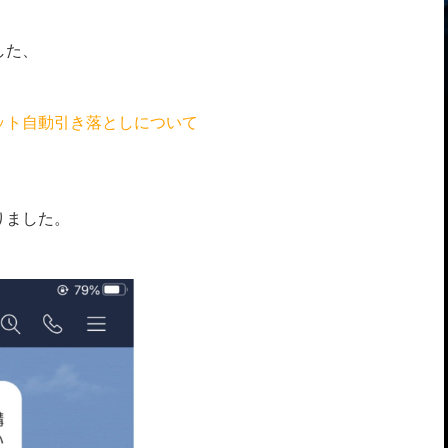
した、
ット自動引き落としについて
りました。