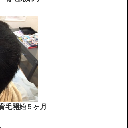
育毛開始５ヶ月
る