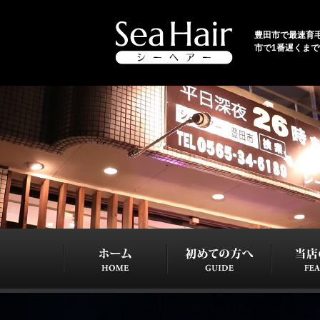
豊田市で最速育毛コ
市で1番遅くま