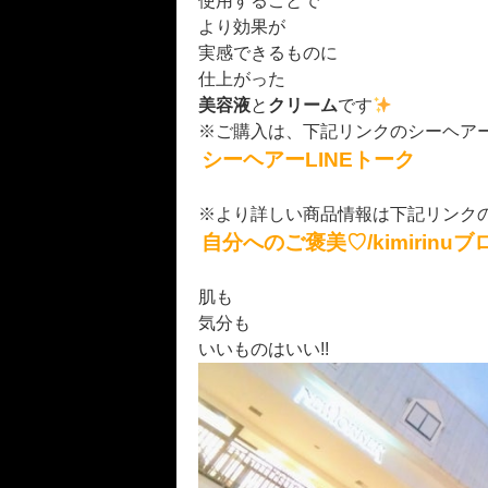
使用することで
より効果が
実感できるものに
仕上がった
美容液
と
クリーム
です
※ご購入は、下記リンクのシーヘアー
シーヘアーLINEトーク
※より詳しい商品情報は下記リンク
自分へのご褒美♡/kimirinuブ
肌も
気分も
いいものはいい!!