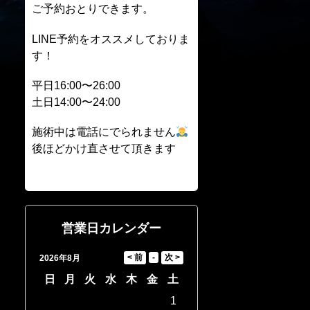
ご予約おとりできます。
LINE予約をオススメしておりま
す！
平日16:00〜26:00
土日14:00〜24:00
施術中は電話にでられません
後ほどかけ直させて頂きます
営業日カレンダー
2026年8月
日
月
火
水
木
金
土
1