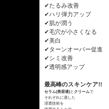
✔たるみ改善
✔ハリ弾力アップ
✔肌が潤う
✔毛穴が小さくなる
✔美白
✔ターンオーバー促進
✔シミ改善
✔透明感アップ
最高峰のスキンケア!!
セラム(美容液)
と
クリーム
で
それぞれに適した
浸透技術を