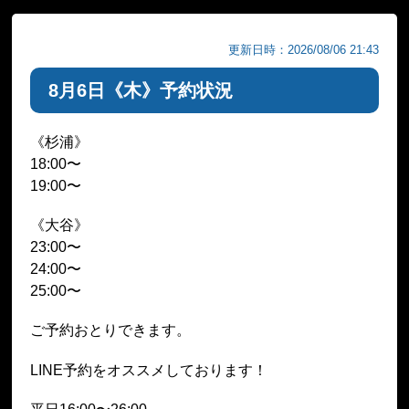
更新日時：2026/08/06 21:43
8月6日《木》予約状況
《杉浦》
18:00〜
19:00〜
《大谷》
23:00〜
24:00〜
25:00〜
ご予約おとりできます。
LINE予約をオススメしております！