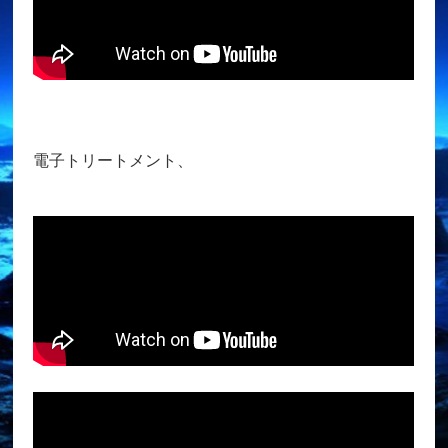
電子トリートメント、