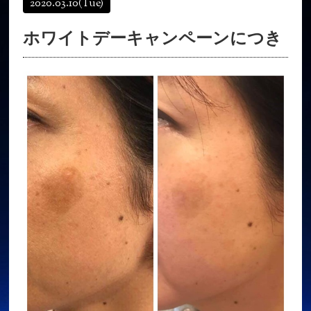
2020.03.10
(Tue)
オンラインショップ
髪質改善
ホワイトデーキャンペーンにつき
育毛コース
よくある質問
求人
サロン情報・プロフィール
お客様の声
シーヘアーのブログ
ご予約＋お問い合わせ