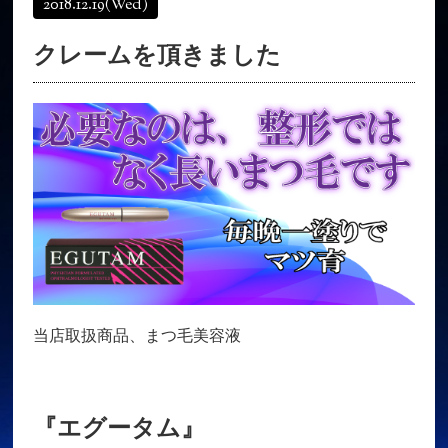
2018.12.19
(Wed)
オンラインショップ
髪質改善
クレームを頂きました
育毛コース
よくある質問
求人
サロン情報・プロフィール
お客様の声
シーヘアーのブログ
ご予約＋お問い合わせ
当店取扱商品、まつ毛美容液
『エグータム』