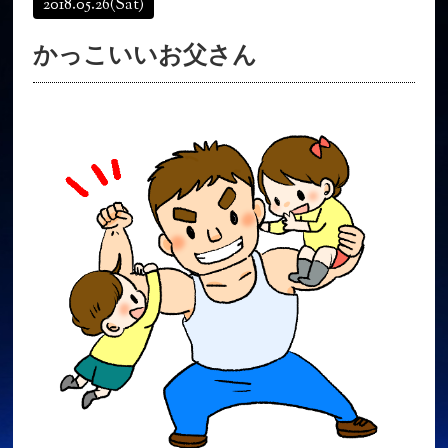
2018.05.26
(Sat)
オンラインショップ
髪質改善
かっこいいお父さん
育毛コース
よくある質問
求人
サロン情報・プロフィール
お客様の声
シーヘアーのブログ
ご予約＋お問い合わせ