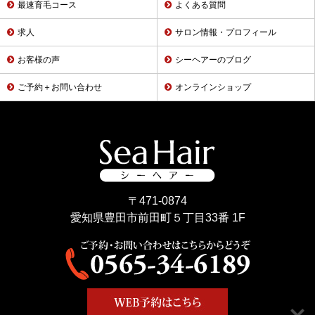
最速育毛コース
よくある質問
求人
サロン情報・プロフィール
お客様の声
シーヘアーのブログ
ご予約＋お問い合わせ
オンラインショップ
〒471-0874
愛知県豊田市前田町５丁目33番 1F