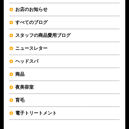
お店のお知らせ
すべてのブログ
スタッフの商品愛用ブログ
ニュースレター
ヘッドスパ
商品
夜美容室
育毛
電子トリートメント