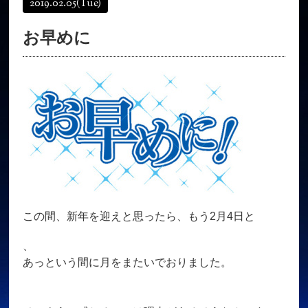
2019.02.05
(Tue)
オンラインショップ
髪質改善
お早めに
育毛コース
よくある質問
求人
サロン情報・プロフィール
お客様の声
シーヘアーのブログ
ご予約＋お問い合わせ
この間、新年を迎えと思ったら、もう2月4日と
、
あっという間に月をまたいでおりました。