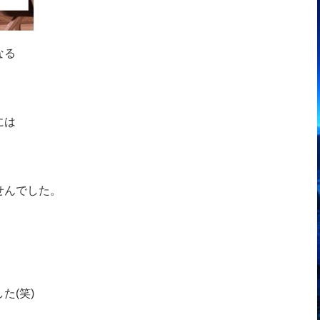
なる
には
せんでした。
た(笑)