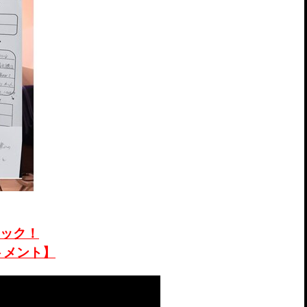
ック！
トメント】