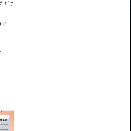
いただき
けで
と