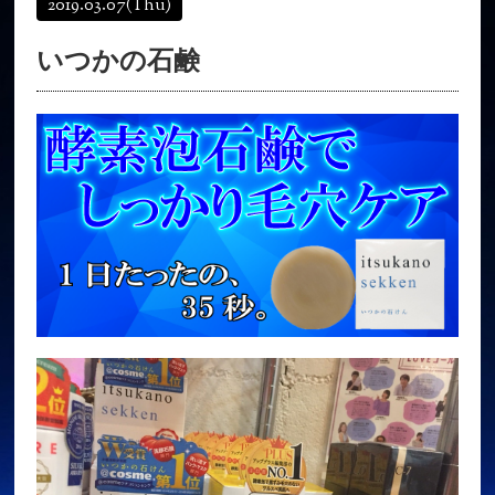
2019.03.07
(Thu)
オンラインショップ
髪質改善
いつかの石鹸
育毛コース
よくある質問
求人
サロン情報・プロフィール
お客様の声
シーヘアーのブログ
ご予約＋お問い合わせ