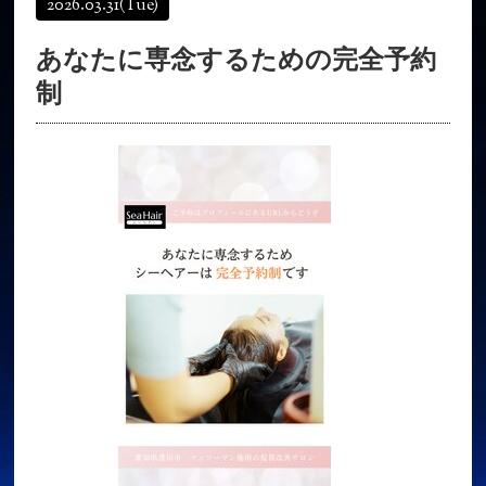
2026.03.31
(Tue)
オンラインショップ
髪質改善
あなたに専念するための完全予約
育毛コース
よくある質問
制
求人
サロン情報・プロフィール
お客様の声
シーヘアーのブログ
ご予約＋お問い合わせ